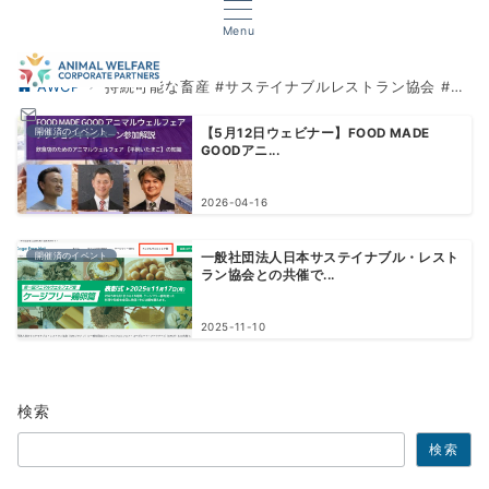
Menu
AWCP
持続可能な畜産 #サステイナブルレストラン協会 #SRAジャパン #スローフード
開催済のイベント
【5月12日ウェビナー】FOOD MADE
GOODアニ...
2026-04-16
開催済のイベント
一般社団法人日本サステイナブル・レスト
ラン協会との共催で...
2025-11-10
検索
検索