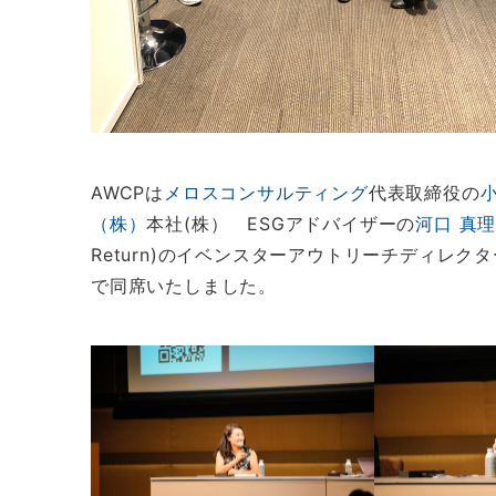
AWCPは
メロスコンサルティング
代表取締役の
（株）
本社(株） ESGアドバイザーの
河口 真
Return)のイベンスターアウトリーチディレク
で同席いたしました。