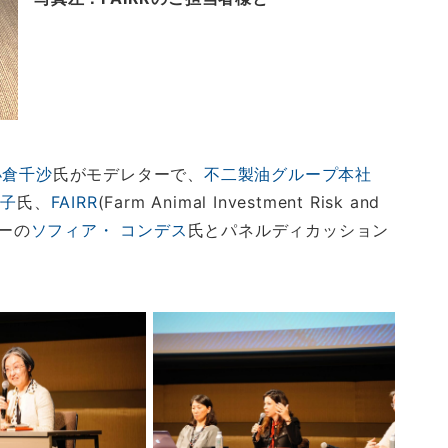
小倉千沙
氏がモデレターで、
不二製油グループ本社
理子
氏、
FAIRR
(Farm Animal Investment Risk and
ターの
ソフィア・ コンデス
氏とパネルディカッション