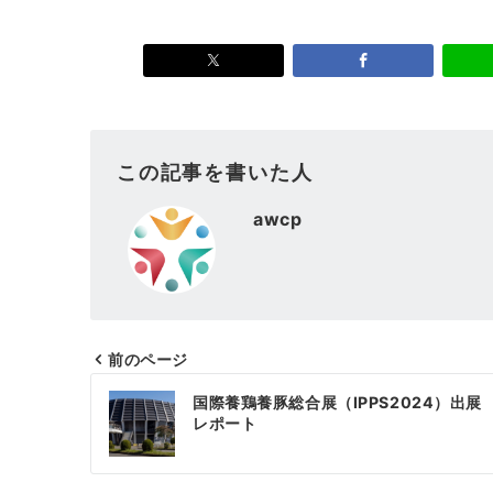
この記事を書いた人
awcp
前のページ
投
国際養鶏養豚総合展（IPPS2024）出展
稿
レポート
ナ